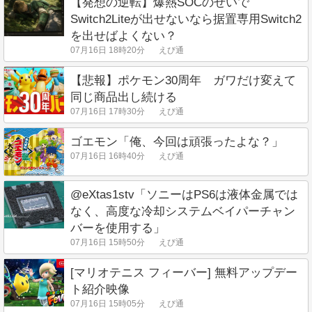
【発想の逆転】爆熱SOCのせいで
Switch2Liteが出せないなら据置専用Switch2
を出せばよくない？
07月16日 18時20分
えび通
【悲報】ポケモン30周年 ガワだけ変えて
同じ商品出し続ける
07月16日 17時30分
えび通
ゴエモン「俺、今回は頑張ったよな？」
07月16日 16時40分
えび通
@eXtas1stv「ソニーはPS6は液体金属では
なく、高度な冷却システムベイパーチャン
バーを使用する」
07月16日 15時50分
えび通
[マリオテニス フィーバー] 無料アップデー
ト紹介映像
07月16日 15時05分
えび通