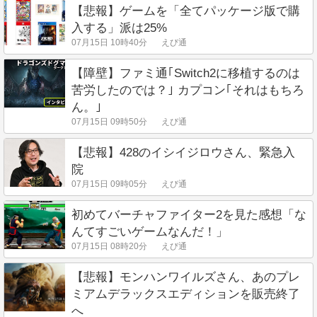
【悲報】ゲームを「全てパッケージ版で購
入する」派は25%
07月15日 10時40分
えび通
【障壁】ファミ通｢Switch2に移植するのは
苦労したのでは？｣ カプコン｢それはもちろ
ん。｣
07月15日 09時50分
えび通
【悲報】428のイシイジロウさん、緊急入
院
07月15日 09時05分
えび通
初めてバーチャファイター2を見た感想「な
んてすごいゲームなんだ！」
07月15日 08時20分
えび通
【悲報】モンハンワイルズさん、あのプレ
ミアムデラックスエディションを販売終了
へ