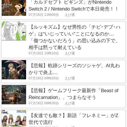
「カルドセプト ビギンズ」がNintendo
Switch 2 / Nintendo Switchで本日発売！！
07月16日 11時00分
えび通
【ルッキズム】なぜ男性の「チビ･デブ･ハ
ゲ」は“いじっていい”ことになるのか…
「傷つかないだろう」の思い込みの下で、
相手は黙って耐えている
07月16日 10時10分
えび通
【悲報】軌跡シリーズのソシャゲ、AI丸わ
かりで炎上…
07月16日 09時20分
えび通
【悲報】ゲームフリーク最新作「Beast of
Reincarnation」、つまらなそう
07月16日 08時30分
えび通
【友達でも敵？】新語「フレネミー」がZ
世代で流行