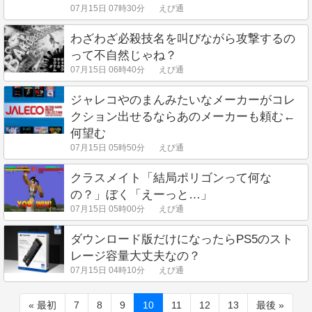
07月15日 07時30分
えび通
わざわざ必殺技名を叫びながら攻撃するの
って不自然じゃね？
07月15日 06時40分
えび通
ジャレコやのまんみたいなメーカーがコレ
クション出せるならあのメーカーも頼む←
何望む
07月15日 05時50分
えび通
クラスメイト「結局ポリゴンって何な
の？」ぼく「えーっと…」
07月15日 05時00分
えび通
ダウンロード版だけになったらPS5のスト
レージ容量大丈夫なの？
07月15日 04時10分
えび通
« 最初
7
8
9
10
11
12
13
最後 »