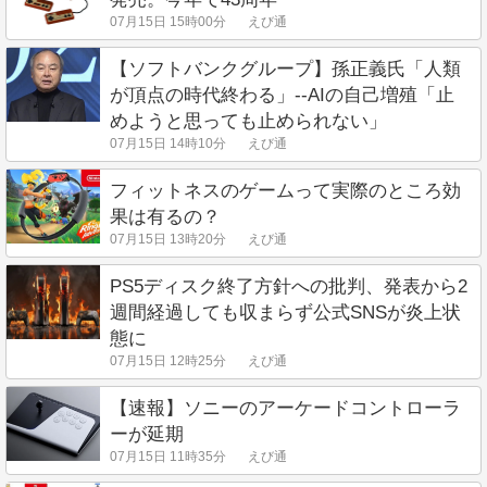
07月15日 15時00分
えび通
【ソフトバンクグループ】孫正義氏「人類
が頂点の時代終わる」--AIの自己増殖「止
めようと思っても止められない」
07月15日 14時10分
えび通
フィットネスのゲームって実際のところ効
果は有るの？
07月15日 13時20分
えび通
PS5ディスク終了方針への批判、発表から2
週間経過しても収まらず公式SNSが炎上状
態に
07月15日 12時25分
えび通
【速報】ソニーのアーケードコントローラ
ーが延期
07月15日 11時35分
えび通