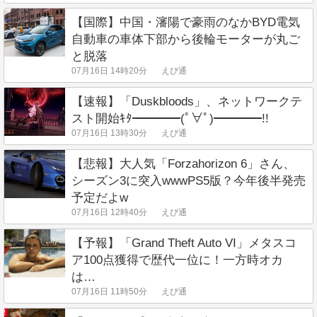
【国際】中国・瀋陽で豪雨のなかBYD電気
自動車の車体下部から後輪モーターが丸ご
と脱落
07月16日 14時20分
えび通
【速報】「Duskbloods」、ネットワークテ
スト開始ｷﾀ━━━━(ﾟ∀ﾟ)━━━━!!
07月16日 13時30分
えび通
【悲報】大人気「Forzahorizon 6」さん、
シーズン3に突入wwwPS5版？今年後半発売
予定だよw
07月16日 12時40分
えび通
【予報】「Grand Theft Auto VI」メタスコ
ア100点獲得で歴代一位に！一方時オカ
は…
07月16日 11時50分
えび通