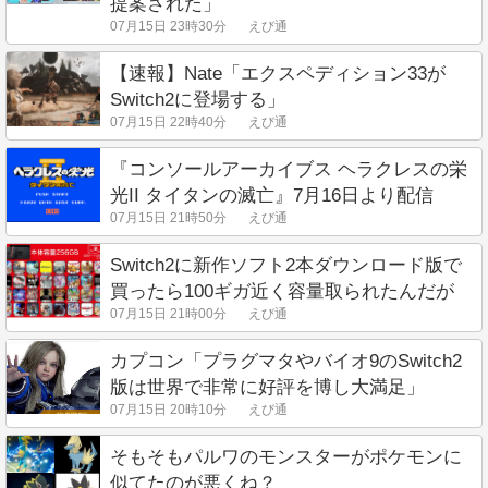
提案された」
07月15日 23時30分
えび通
【速報】Nate「エクスペディション33が
Switch2に登場する」
07月15日 22時40分
えび通
『コンソールアーカイブス ヘラクレスの栄
光II タイタンの滅亡』7月16日より配信
07月15日 21時50分
えび通
Switch2に新作ソフト2本ダウンロード版で
買ったら100ギガ近く容量取られたんだが
07月15日 21時00分
えび通
カプコン「プラグマタやバイオ9のSwitch2
版は世界で非常に好評を博し大満足」
07月15日 20時10分
えび通
そもそもパルワのモンスターがポケモンに
似てたのが悪くね？