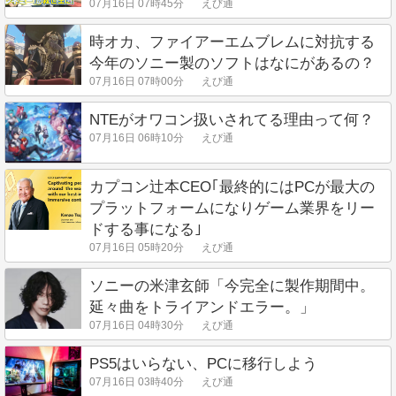
07月16日 07時45分
えび通
時オカ、ファイアーエムブレムに対抗する
今年のソニー製のソフトはなにがあるの？
07月16日 07時00分
えび通
NTEがオワコン扱いされてる理由って何？
07月16日 06時10分
えび通
カプコン辻本CEO｢最終的にはPCが最大の
プラットフォームになりゲーム業界をリー
ドする事になる｣
07月16日 05時20分
えび通
ソニーの米津玄師「今完全に製作期間中。
延々曲をトライアンドエラー。」
07月16日 04時30分
えび通
PS5はいらない、PCに移行しよう
07月16日 03時40分
えび通