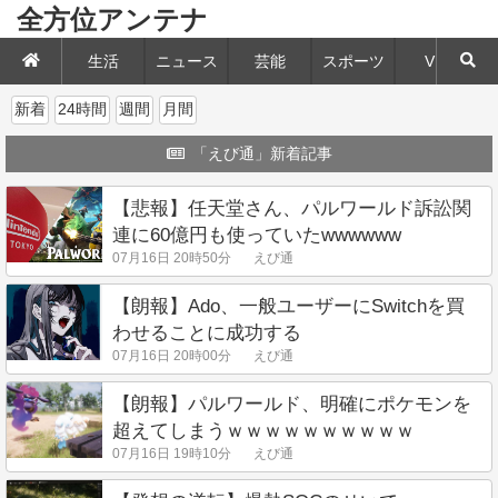
全方位アンテナ
生活
ニュース
芸能
スポーツ
VIP
新着
24時間
週間
月間
「えび通」新着記事
【悲報】任天堂さん、パルワールド訴訟関
連に60億円も使っていたwwwwww
07月16日 20時50分
えび通
【朗報】Ado、一般ユーザーにSwitchを買
わせることに成功する
07月16日 20時00分
えび通
【朗報】パルワールド、明確にポケモンを
超えてしまうｗｗｗｗｗｗｗｗｗｗ
07月16日 19時10分
えび通