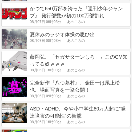
かつて650万部を誇った『週刊少年ジャン
プ』 発行部数が初の100万部割れ
08月07日 09時03分
あのころの
夏休みのラジオ体操の思ひ出
08月07日 08時03分
あのころの
藤岡弘、「セガサターンしろ」←このCM知
ってる奴ｗｗｗ
08月06日 18時03分
あのころの
完全新作『八つ墓村』、金田一は尾上松
也、場面写真を一挙公開！
08月06日 09時03分
あのころの
ASD・ADHD、今や小中学生80万人超に“発
達障害の可能性”の衝撃
08月05日 18時03分
あのころの