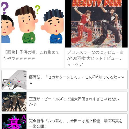
【画像】子供の頃、これ集めて
プロレスラーなのにデビュー曲
たやつｗｗｗｗｗ
が“80万枚”大ヒット！ビューテ
ィ・ペア
藤岡弘、「セガサターンしろ」←このCM知ってる奴ｗｗ
ｗ
正直ザ・ビートルズって過大評価されすぎじゃねない
か？
完全新作『八つ墓村』、金田一は尾上松也、場面写真を
一挙公開！