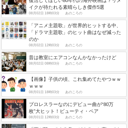
復活してほしい80年代の海外映画は？リメ
イクが待たれる素晴らしき傑作5選
08月02日 18時03分
あのころの
「アニメ主題歌」が世界的ヒットする中、
「ドラマ主題歌」のヒット曲はなぜ減った
のか
08月02日 12時03分
あのころの
昔は教室にエアコンなんかなかったけど
08月02日 08時03分
あのころの
【画像】子供の頃、これ集めてたやつｗｗ
ｗｗｗ
08月01日 18時03分
あのころの
プロレスラーなのにデビュー曲が“80万
枚”大ヒット！ビューティ・ペア
08月01日 12時03分
あのころの