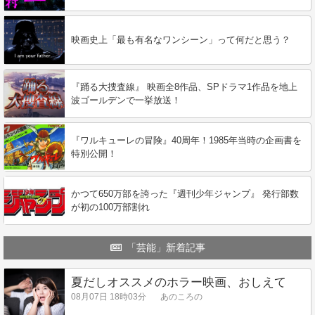
映画史上「最も有名なワンシーン」って何だと思う？
『踊る大捜査線』 映画全8作品、SPドラマ1作品を地上
波ゴールデンで一挙放送！
『ワルキューレの冒険』40周年！1985年当時の企画書を
特別公開！
かつて650万部を誇った『週刊少年ジャンプ』 発行部数
が初の100万部割れ
「芸能」新着記事
夏だしオススメのホラー映画、おしえて
08月07日 18時03分
あのころの