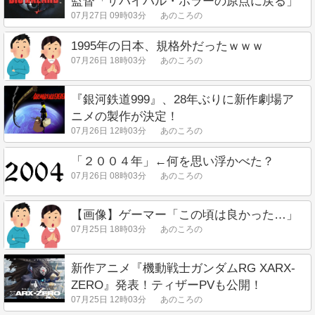
監督「サバイバル・ホラーの原点に戻る」
07月27日 09時03分
あのころの
1995年の日本、規格外だったｗｗｗ
07月26日 18時03分
あのころの
『銀河鉄道999』、28年ぶりに新作劇場ア
ニメの製作が決定！
07月26日 12時03分
あのころの
「２００４年」←何を思い浮かべた？
07月26日 08時03分
あのころの
【画像】ゲーマー「この頃は良かった…」
07月25日 18時03分
あのころの
新作アニメ『機動戦士ガンダムRG XARX-
ZERO』発表！ティザーPVも公開！
07月25日 12時03分
あのころの