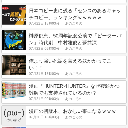
日本コピー史に残る「センスのあるキャッ
チコピー」ランキングｗｗｗｗｗ
07月22日 18時03分
あのころの
榊原郁恵、50周年記念公演で「ピーターパ
ン」時代劇 中村雅俊と夢共演
07月22日 09時03分
あのころの
俺より強い死語を言える奴かかってこ
い！！
07月21日 18時03分
あのころの
漫画『HUNTER×HUNTER』なぜ複雑かつ
難解でも支持されているのか？
07月21日 09時03分
あのころの
漫画の初版本、おかしい事になるｗｗｗ
07月20日 18時03分
あのころの