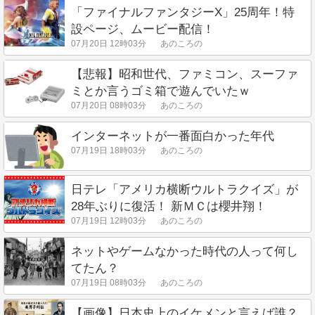
「ファイナルファンタジーX」25周年！特
設ページ、ムービー配信！
07月20日 12時03分
あのころの
【悲報】昭和世代、ファミコン、スーファ
ミとか言うゴミ箱で遊んでいたｗ
07月20日 08時03分
あのころの
インターネットが一番面白かった年代
07月19日 18時03分
あのころの
日テレ「アメリカ横断ウルトラクイズ」が
28年ぶりに復活！ 新ＭＣは櫻井翔！
07月19日 12時03分
あのころの
ネットやゲームなかった時代の人って何し
てたん？
07月19日 08時03分
あのころの
【画像】日本史上のイケメンと言えば誰？