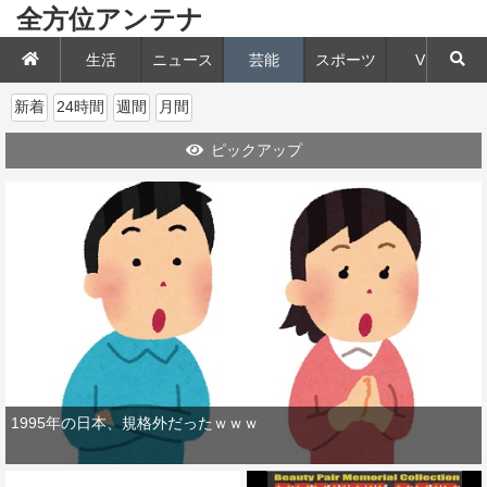
全方位アンテナ
生活
ニュース
芸能
スポーツ
VIP
新着
24時間
週間
月間
ピックアップ
1995年の日本、規格外だったｗｗｗ