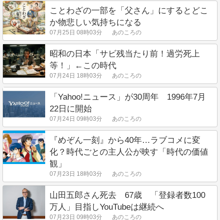
ことわざの一部を「父さん」にするとどこ
か物悲しい気持ちになる
07月25日 08時03分
あのころの
昭和の日本「サビ残当たり前！過労死上
等！」←この時代
07月24日 18時03分
あのころの
「Yahoo!ニュース」が30周年 1996年7月
22日に開始
07月24日 09時03分
あのころの
『めぞん一刻』から40年…ラブコメに変
化？時代ごとの主人公が映す「時代の価値
観」
07月23日 18時03分
あのころの
山田五郎さん死去 67歳 「登録者数100
万人」目指しYouTubeは継続へ
07月23日 09時03分
あのころの