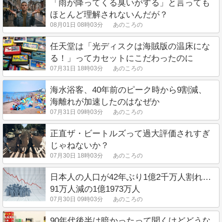
「雨が降ってくる臭いがする」と言っても
ほとんど理解されないんだが？
08月01日 08時03分
あのころの
任天堂は「光ディスクは海賊版の温床にな
る！」ってカセットにこだわったのに
07月31日 18時03分
あのころの
海水浴客、40年前のピーク時から9割減、
海離れが加速したのはなぜか
07月31日 09時03分
あのころの
正直ザ・ビートルズって過大評価されすぎ
じゃねないか？
07月30日 18時03分
あのころの
日本人の人口が42年ぶり1億2千万人割れ…
91万人減の1億1973万人
07月30日 09時03分
あのころの
90年代後半は暗かったって聞くけどどうな