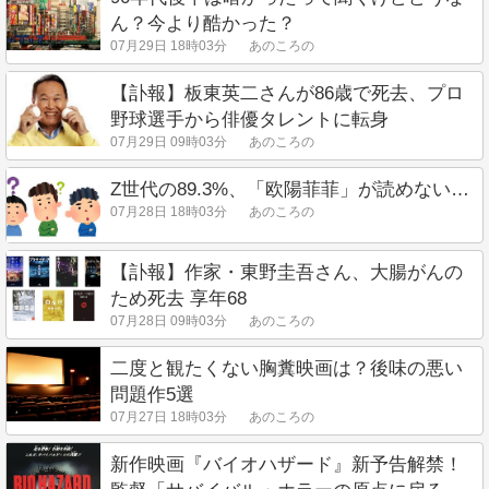
ん？今より酷かった？
07月29日 18時03分
あのころの
【訃報】板東英二さんが86歳で死去、プロ
野球選手から俳優タレントに転身
07月29日 09時03分
あのころの
Z世代の89.3%、「欧陽菲菲」が読めない…
07月28日 18時03分
あのころの
【訃報】作家・東野圭吾さん、大腸がんの
ため死去 享年68
07月28日 09時03分
あのころの
二度と観たくない胸糞映画は？後味の悪い
問題作5選
07月27日 18時03分
あのころの
新作映画『バイオハザード』新予告解禁！