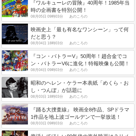
『ワルキューレの冒険』40周年！1985年当
時の企画書を特別公開！
08月05日 09時03分
あのころの
映画史上「最も有名なワンシーン」って何
だと思う？
08月04日 18時03分
あのころの
『コン・バトラーV』50周年！趙合金でコ
ン・バトラーV6に進化！特報映像も公開！
08月04日 09時03分
あのころの
昭和のヘレン・ケラー本表紙「めくら・お
し・つんぼ」が話題に
08月03日 18時03分
あのころの
『踊る大捜査線』 映画全8作品、SPドラマ
1作品を地上波ゴールデンで一挙放送！
08月03日 09時03分
あのころの