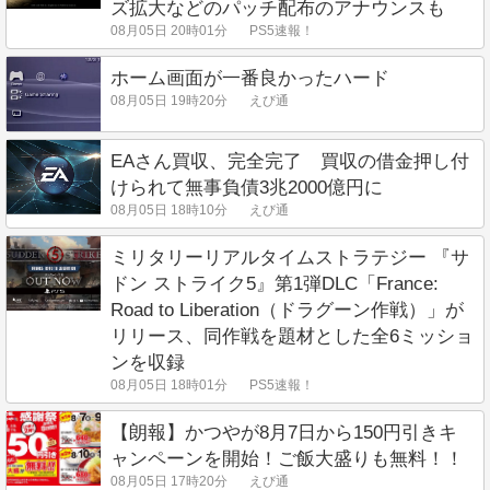
ズ拡大などのパッチ配布のアナウンスも
08月05日 20時01分
PS5速報！
ホーム画面が一番良かったハード
08月05日 19時20分
えび通
EAさん買収、完全完了 買収の借金押し付
けられて無事負債3兆2000億円に
08月05日 18時10分
えび通
ミリタリーリアルタイムストラテジー 『サ
ドン ストライク5』第1弾DLC「France:
Road to Liberation（ドラグーン作戦）」が
リリース、同作戦を題材とした全6ミッショ
ンを収録
08月05日 18時01分
PS5速報！
【朗報】かつやが8月7日から150円引きキ
ャンペーンを開始！ご飯大盛りも無料！！
08月05日 17時20分
えび通