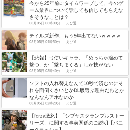
今から25年前にタイムワープして、今のゲ
ーム業界について話しても信じてもらえな
さそうなことは？
08月05日 06時00分
えび通
テイルズ新作、もう5年出てないｗｗｗｗ
08月05日 04時50分
えび通
【悲報】弓使いキャラ、「めっちゃ溜めて
撃つ」か「撃ちまくる」しか技がない
08月05日 03時40分
えび通
ソフトの入れ替えなんて10秒で済むのにそ
れを面倒くさいとかDL版選ぶ理由だわとか
なんなんアホなのか
08月05日 02時20分
えび通
【forza激怒】「シブヤスクランブルストー
リーズ」に関する事実関係のご説明【バニ
ークラッシュ】