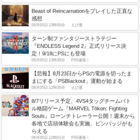
Beast of Reincarnationをプレイした正直な
感想
08月05日 13時50分
えび通
ターン制ファンタジーストラテジー
『ENDLESS Legend 2』正式リリース決
定！9/18にPSにも登場
08月05日 13時30分
PS5速報！
【悲報】8月23日からPSの電源を切ったま
まにする「PSBlackout」運動が始まる
08月05日 12時35分
えび通
8/7リリース予定、4VS4タッグチームバト
ル格闘ゲーム『MARVEL Tōkon: Fighting
Souls』ローンチトレーラー公開！週末から
各地で店頭体験会も実施、ピンバッジがも
らえる
08月05日 12時01分
PS5速報！