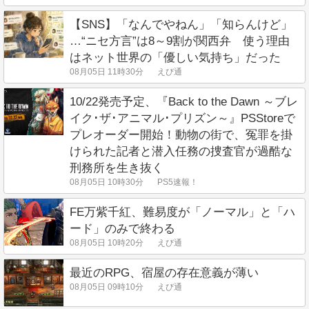
【SNS】「なんでやねん」「知らんけど」
…“ニセ方言”は8～9割が関西弁 使う理由
はネット世界の「優しい気持ち」だった
08月05日 11時30分
えび通
10/22発売予定、『Back to the Dawn ～ブレ
イク･ザ･アニマル･プリズン～』PSStoreで
プレオーダー開始！動物の街で、冤罪を掛
けられた記者と潜入任務の捜査官が過酷な
刑務所を生き抜く
08月05日 10時30分
PS5速報！
FE万紫千紅、難易度が「ノーマル」と「ハ
ード」のみで終わる
08月05日 10時20分
えび通
最近のRPG、宿屋の存在意義が薄い
08月05日 09時10分
えび通