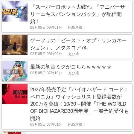
『スーパーロボット大戦Y』「アニバーサ
リーエキスパンションパック」が配信開
始！
08月05日 09時01分
PS5速報！
ゲーフリの「ビースト・オブ・リンカネー
ション」、メタスコア74
08月05日 08時00分
えび通
最新の初音ミクがこちらｗｗｗｗｗ
08月05日 07時10分
えび通
2027年発売予定『バイオハザード コード：
ベロニカ』ウィッシュリスト登録者数が
200万を突破！10/30～開催「THE WORLD
OF BIOHAZARD30周年展」一般予約受付も
開始
08月05日 07時01分
PS5速報！