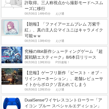
許取得。三人称視点から撮影モードへスム
ーズに移行
08月06日 14時45分
えび通
【朗報】「ファイアーエムブレム 万紫千
紅」、真の主人公マイユニはキャラメイク
可能ｗｗ
08月06日 13時40分
えび通
究極の8bit新作シューティングゲーム 『超
翼戦騎エスティーク』8/6本日リリース
08月06日 13時30分
PS5速報！
【悲報】ゲーフリ新作「ビースト・オブ・
リインカーネーション」、老舗レビューサ
イトからボロクソ言われてしまう
08月06日 12時35分
えび通
DualSenseワイヤレスコントローラー「ア
イコン ブルー スペシャルエディション」