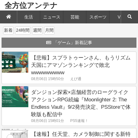
全方位アンテナ
生活
ニュース
芸能
スポーツ
VIP
新着
24時間
週間
月間
「ゲーム」新着記事
【悲報】スプラトゥーンさん、もうリズム
天国にアマゾンランキングで敗北
wwwwwwwww
08月06日 15時50分
えび通
ダンジョン探索×店舗経営のローグライク
アクションRPG続編『Moonlighter 2: The
Endless Vault』9/2発売決定、PSStoreで体
験版も配信中
08月06日 15時01分
PS5速報！
【速報】任天堂、カメラ制御に関する新特