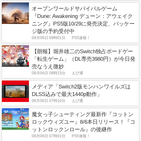
オープンワールドサバイバルゲーム
『Dune: Awakening デューン：アウェイク
ニング』PS5版10/29に発売決定、パッケー
ジ版の予約受付中
08月06日 09時01分
PS5速報！
【朗報】堀井雄二のSwitch独占ボードゲー
「転生ゲーム」（DL専売3980円）が今日発
売なうえ微妙
08月06日 08時15分
えび通
メディア「Switch2版モンハンワイルズは
DLSS込みで最大1440p動作」
08月06日 07時10分
えび通
魔女っ子シューティング最新作『コットン
ロックウィズユー』8/6本日リリース！『コ
ットンロックンロール』の後継作
08月06日 07時01分
PS5速報！