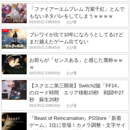
「ファイアーエムブレム 万紫千紅」とんで
もないネタバレをしてしまうｗｗｗｗ
08月05日 23時50分
えび通
ブレワイが出て10年になろうとしてるけど
まだ越えたゲーム出てない
08月05日 22時45分
えび通
お前らが「センスある」と感じた蔑称ｗｗ
ｗ
08月05日 21時40分
えび通
【スクエニ第三開発】Switch2版「FF14」
のロード時間 エリア移動15秒 戦闘中27
秒 蘇生20秒
08月05日 20時30分
えび通
『Beast of Reincarnation』PSStore「新着
ゲーム」1位に登場！カメラ調整・文字サイ