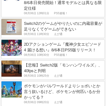
8/6本日発売開始！通常モデルとは異なる限
定仕様
08月06日 12時01分
PS5速報！
Switch2のゲームがやりたいのに内蔵容量が
足りなくてゲームができない
08月06日 11時30分
えび通
2Dアクションゲーム『魔神少女エピソード
4 届ける想い』8/6本日PS5版リリース！
08月06日 10時30分
PS5速報！
【悲報】Switch2版「モンハンワイルズ」、
40fpsと判明
08月06日 10時25分
えび通
ポケモンがパルワールドよりショボいとか
言う奴いるけど、ポケモンが何匹いるか分
かってる？
08月06日 09時20分
えび通