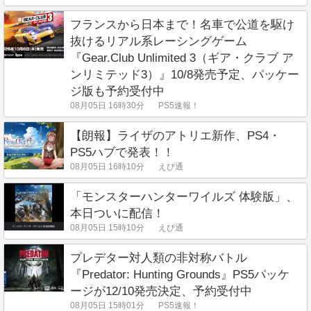
フランスから日本まで！名車で公道を駆け
抜けるリアル系レーシングゲーム
『Gear.Club Unlimited 3（ギア・クラブ ア
ンリミテッド3）』10/8発売予定、パッケー
ジ版も予約受付中
08月05日 16時30分
PS5速報！
【朗報】ライザのアトリエ新作、PS4・
PS5ハブで発表！！
08月05日 16時10分
えび通
「モンスターハンターワイルズ 体験版」、
本日ついに配信！
08月05日 15時10分
えび通
プレデター対人類の非対称バトル
『Predator: Hunting Grounds』PS5パッケ
ージが12/10発売決定、予約受付中
08月05日 15時01分
PS5速報！